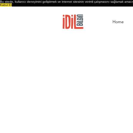
Bu sitede, kullanıcı deneyimini geliştirmek ve internet sitesinin verimli çalışmasını sağlamak amacı
Kabul Et
Home