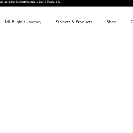
yla çerezler kullanılmaktadır.
Daha Fazla Bilgi
İdil Bilgin's Journey
Projects & Products
Shop
C